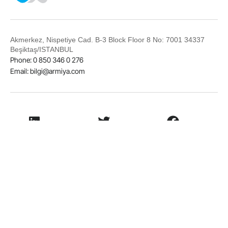
Akmerkez, Nispetiye Cad. B-3 Block Floor 8 No: 7001 34337
Beşiktaş/ISTANBUL
Phone: 0 850 346 0 276
Email:
bilgi@armiya.com
LinkedIn
Twitter
Facebook
Instagram
© 2026
Armiya Technology
Terms of Use
Privacy Agreement