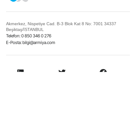
Akmerkez, Nispetiye Cad. B-3 Blok Kat 8 No: 7001 34337
Beşiktaş/İSTANBUL
Telefon: 0 850 346 0 276
E-Posta:
bilgi@armiya.com
LinkedIn
Twitter
Facebook
Instagram
© 2026
Armiya Teknoloji
Kullanım Koşulları
Gizlilik Sözleşmesi