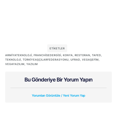
ETIKETLER
ARMIYATEKNOLOJI
,
FRANCHISEDERGISI
,
KONYA
,
RESTORAN
,
TAFED
,
TEKNOLOJI
,
TÜRKIYEAŞÇILARFEDERASYONU
,
UFRAD
,
VEGAŞEFIM
,
VEGAYAZILIM
,
YAZILIM
Bu Gönderiye Bir Yorum Yapın
Yorumları Görüntüle / Yeni Yorum Yap