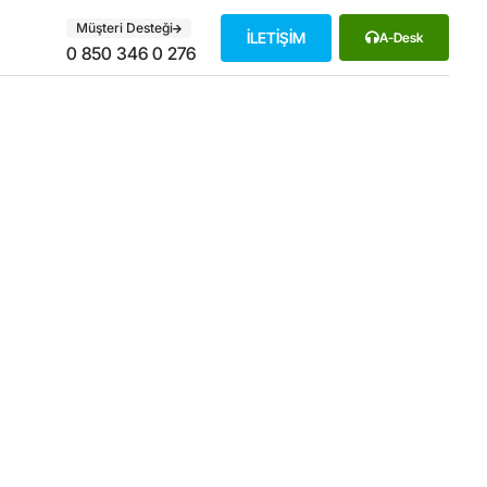
Müşteri Desteği
İLETİŞİM
A-Desk
0 850 346 0 276