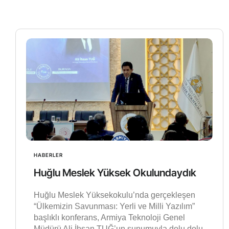
HABERLER
Huğlu Meslek Yüksek Okulundaydık
Huğlu Meslek Yüksekokulu’nda gerçekleşen
“Ülkemizin Savunması: Yerli ve Milli Yazılım”
başlıklı konferans, Armiya Teknoloji Genel
Müdürü Ali İhsan TUĞ’un sunumuyla dolu dolu