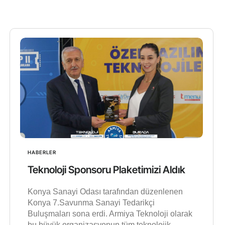
HABERLER
Teknoloji Sponsoru Plaketimizi Aldık
Konya Sanayi Odası tarafından düzenlenen
Konya 7.Savunma Sanayi Tedarikçi
Buluşmaları sona erdi. Armiya Teknoloji olarak
bu büyük organizasyonun tüm teknolojik