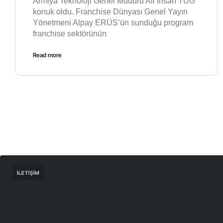
Armiya Teknoloji Genel Müdürü Ali İhsan TUĞ
konuk oldu. Franchise Dünyası Genel Yayın
Yönetmeni Alpay ERÜS’ün sunduğu program
franchise sektörünün
Read more
İLETIŞIM