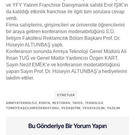
ve YFY Yatırım Franchise Danışmanlık sahibi Erol IŞIK’ın
da katıldığı etkinlik franchise ile ilgili tüm sorulara cevap
verdi.
Firma sahiplerini, girişimcileri ve üniversite öğrencilerini
bir araya getiren konferansın moderatörlüğünü S.Ü.
İletişim Fakültesi Reklamcılık Bölüm Başkanı Prof. Dr.
Hüseyin ALTUNBAŞ yaptı.
Konferansın sonunda Armiya Teknoloji Genel Müdürü Ali
İhsan TUĞ ve Genel Müdür Yardımcısı Özgen KART,
Sayın Nezif EMEK’e ve konferansın moderatörlüğünü
yapan Sayın Prof. Dr. Hüseyin ALTUNBAŞ’a hediyelerini
takdim ettiler.
ETIKETLER
ARMIYATEKNOLOJI
,
KONYA
,
RESTORAN
,
TAFED
,
TEKNOLOJI
,
TÜRKIYEAŞÇILARFEDERASYONU
,
VEGAŞEFIM
,
VEGAYAZILIM
,
YAZILIM
Bu Gönderiye Bir Yorum Yapın