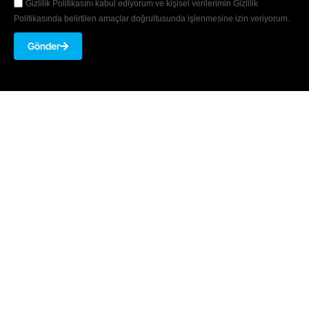
Gizlilik Politikasını kabul ediyorum ve kişisel verilerimin Gizlilik
Politikasında belirtilen amaçlar doğrultusunda işlenmesine izin veriyorum.
Gönder
Akmerkez, Nispetiye Cad. B-3 Blok Kat 8 No: 7001 34337
Beşiktaş/İSTANBUL
Telefon: 0 850 346 0 276
E-Posta:
bilgi@armiya.com