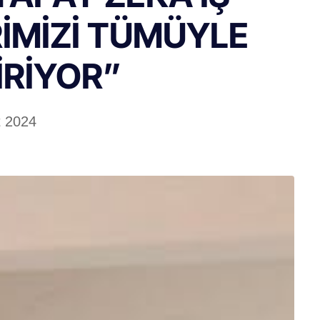
RİMİZİ TÜMÜYLE
İRİYOR”
t 2024