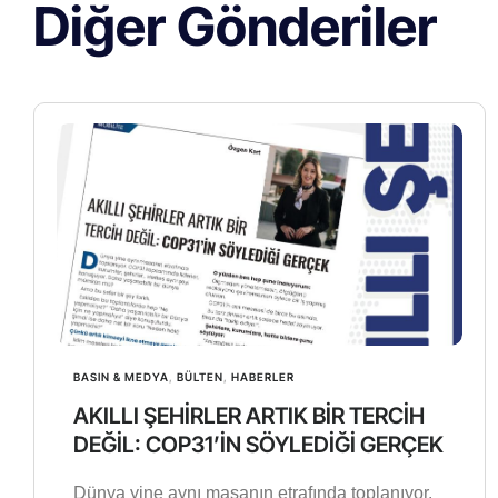
Diğer Gönderiler
BASIN & MEDYA
,
BÜLTEN
,
HABERLER
AKILLI ŞEHİRLER ARTIK BİR TERCİH
DEĞİL: COP31’İN SÖYLEDİĞİ GERÇEK
Dünya yine aynı masanın etrafında toplanıyor.