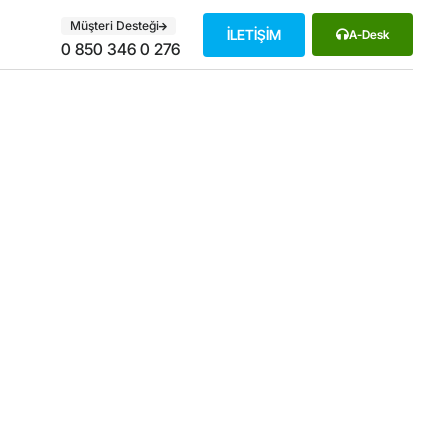
Müşteri Desteği
İLETİŞİM
A-Desk
0 850 346 0 276