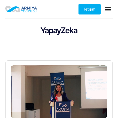
İletişim
YapayZeka