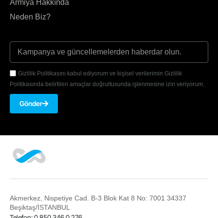
Armiya Hakkında
Neden Biz?
Gizlilik Politikasını kabul ediyorum ve kişisel verilerimin Gizlilik
Politikasında belirtilen amaçlar doğrultusunda işlenmesine izin veriyorum.
Gönder
Akmerkez, Nispetiye Cad. B-3 Blok Kat 8 No: 7001 34337
Beşiktaş/İSTANBUL
Telefon: 0 850 346 0 276