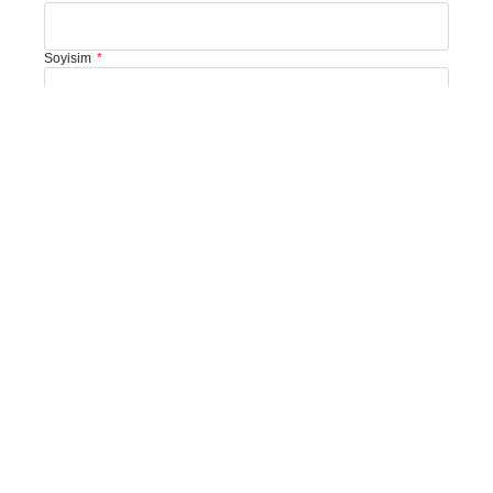
Soyisim
Şirket Adı
E-Posta Adresi
Telefon
Size Nasıl Yardımcı Olabiliriz?
Mesajınız: