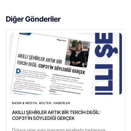
Diğer Gönderiler
BASIN & MEDYA
,
BÜLTEN
,
HABERLER
AKILLI ŞEHİRLER ARTIK BİR TERCİH DEĞİL:
COP31’İN SÖYLEDİĞİ GERÇEK
Dünya yine aynı masanın etrafında toplanıyor.