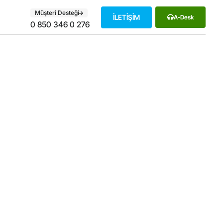
Müşteri Desteği
İLETİŞİM
A-Desk
0 850 346 0 276