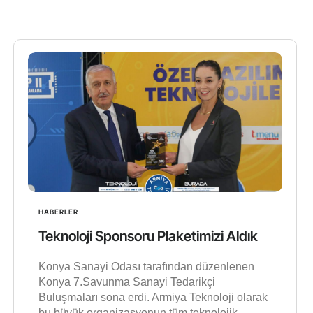
HABERLER
Teknoloji Sponsoru Plaketimizi Aldık
Konya Sanayi Odası tarafından düzenlenen
Konya 7.Savunma Sanayi Tedarikçi
Buluşmaları sona erdi. Armiya Teknoloji olarak
bu büyük organizasyonun tüm teknolojik