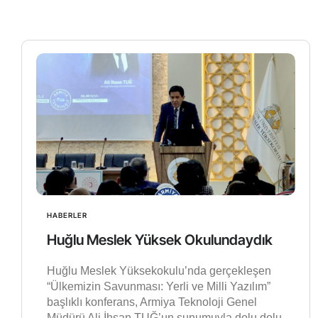
HABERLER
Huğlu Meslek Yüksek Okulundaydık
Huğlu Meslek Yüksekokulu’nda gerçekleşen
“Ülkemizin Savunması: Yerli ve Milli Yazılım”
başlıklı konferans, Armiya Teknoloji Genel
Müdürü Ali İhsan TUĞ’un sunumuyla dolu dolu