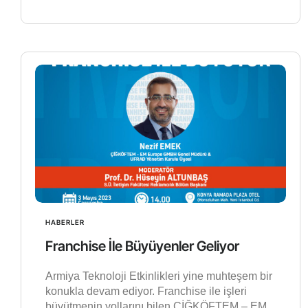
HABERLER
Franchise İle Büyüyenler Geliyor
Armiya Teknoloji Etkinlikleri yine muhteşem bir
konukla devam ediyor. Franchise ile işleri
büyütmenin yollarını bilen ÇİĞKÖFTEM – EM