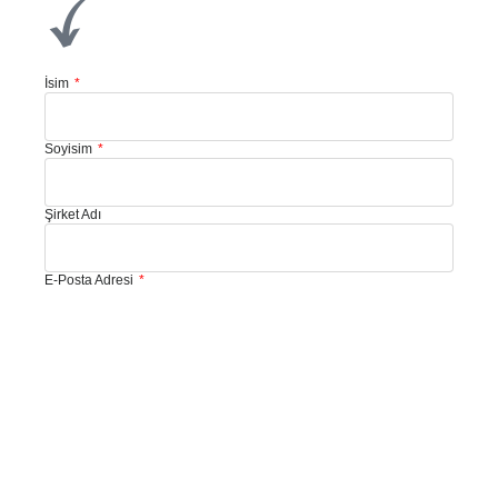
İsim
Soyisim
Şirket Adı
E-Posta Adresi
Telefon
Size Nasıl Yardımcı Olabiliriz?
Mesajınız: