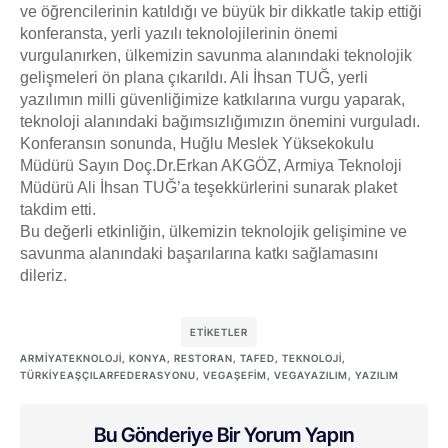
ve öğrencilerinin katıldığı ve büyük bir dikkatle takip ettiği
konferansta, yerli yazılı teknolojilerinin önemi
vurgulanırken, ülkemizin savunma alanındaki teknolojik
gelişmeleri ön plana çıkarıldı. Ali İhsan TUĞ, yerli
yazılımın milli güvenliğimize katkılarına vurgu yaparak,
teknoloji alanındaki bağımsızlığımızın önemini vurguladı.
Konferansın sonunda, Huğlu Meslek Yüksekokulu
Müdürü Sayın Doç.Dr.Erkan AKGÖZ, Armiya Teknoloji
Müdürü Ali İhsan TUĞ’a teşekkürlerini sunarak plaket
takdim etti.
Bu değerli etkinliğin, ülkemizin teknolojik gelişimine ve
savunma alanındaki başarılarına katkı sağlamasını
dileriz.
ETIKETLER
ARMIYATEKNOLOJI
,
KONYA
,
RESTORAN
,
TAFED
,
TEKNOLOJI
,
TÜRKIYEAŞÇILARFEDERASYONU
,
VEGAŞEFIM
,
VEGAYAZILIM
,
YAZILIM
Bu Gönderiye Bir Yorum Yapın