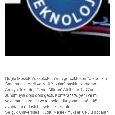
Huğlu Meslek Yüksekokulu’nda gerçekleşen “Ülkemizin
Savunması: Yerli ve Milli Yazılım” başlıklı konferans,
Armiya Teknoloji Genel Müdürü Ali İhsan TUĞ’un
sunumuyla dolu dolu geçti. Konferansta, yerli ve milli
yazılımın ülkemize ve teknoloji dünyasına sağladığı
avantajlar detaylı bir şekilde aktarıldı.
Selçuk Üniversitesi Huğlu Meslek Yüksek Okulu hocaları