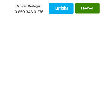
Müşteri Desteği
İLETİŞİM
A-Desk
0 850 346 0 276