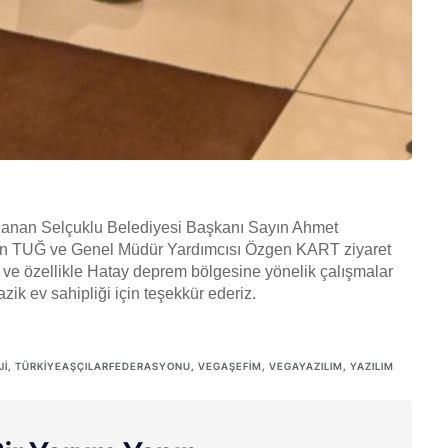
azanan Selçuklu Belediyesi Başkanı Sayın Ahmet
an TUĞ ve Genel Müdür Yardımcısı Özgen KART ziyaret
mlar ve özellikle Hatay deprem bölgesine yönelik çalışmalar
 ev sahipliği için teşekkür ederiz.
JI
,
TÜRKIYEAŞÇILARFEDERASYONU
,
VEGAŞEFIM
,
VEGAYAZILIM
,
YAZILIM