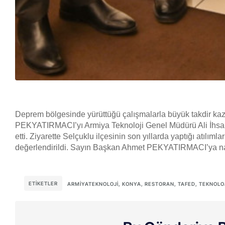
Deprem bölgesinde yürüttüğü çalışmalarla büyük takdir k
PEKYATIRMACI’yı Armiya Teknoloji Genel Müdürü Ali İhs
etti. Ziyarette Selçuklu ilçesinin son yıllarda yaptığı atılı
değerlendirildi. Sayın Başkan Ahmet PEKYATIRMACI’ya nazik
ETIKETLER
ARMIYATEKNOLOJI
,
KONYA
,
RESTORAN
,
TAFED
,
TEKNOLO