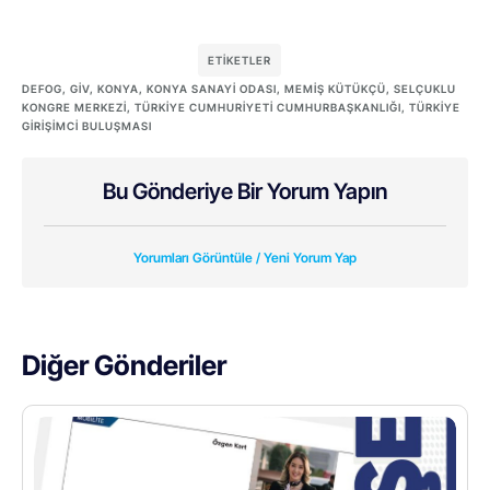
ETIKETLER
DEFOG
,
GİV
,
KONYA
,
KONYA SANAYI ODASI
,
MEMIŞ KÜTÜKÇÜ
,
SELÇUKLU
KONGRE MERKEZI
,
TÜRKIYE CUMHURIYETI CUMHURBAŞKANLIĞI
,
TÜRKIYE
GIRIŞIMCI BULUŞMASI
Bu Gönderiye Bir Yorum Yapın
Yorumları Görüntüle / Yeni Yorum Yap
Diğer Gönderiler