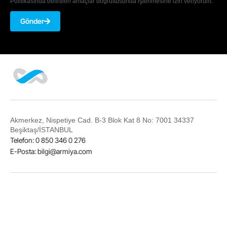
Politikasında belirtilen amaçlar doğrultusunda işlenmesine izin veriyorum.
Gönder
Akmerkez, Nispetiye Cad. B-3 Blok Kat 8 No: 7001 34337
Beşiktaş/İSTANBUL
Telefon: 0 850 346 0 276
E-Posta:
bilgi@armiya.com
LinkedIn
Twitter
Facebook