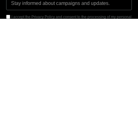
I accept the Privacy Policy and consent to the processing of my personal
data in accordance with the purposes specified in the Privacy Policy.
Submit
Akmerkez, Nispetiye Cad. B-3 Block Floor 8 No: 7001 34337
Beşiktaş/ISTANBUL
Phone: 0 850 346 0 276
Email:
bilgi@armiya.com