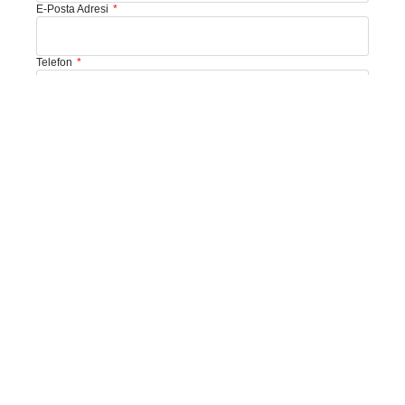
E-Posta Adresi
Telefon
Size Nasıl Yardımcı Olabiliriz?
Mesajınız:
İletişim Formunu Gönder