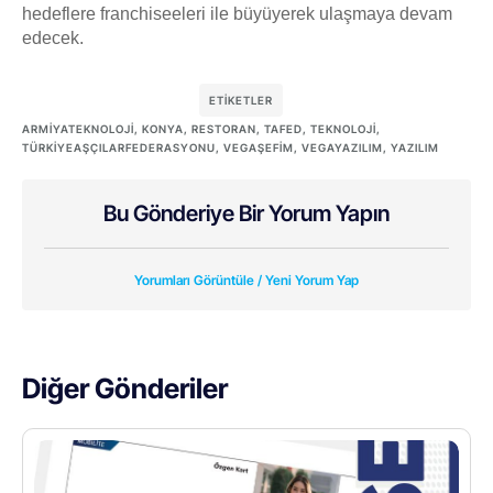
hedeflere franchiseeleri ile büyüyerek ulaşmaya devam
edecek.
ETIKETLER
ARMIYATEKNOLOJI
,
KONYA
,
RESTORAN
,
TAFED
,
TEKNOLOJI
,
TÜRKIYEAŞÇILARFEDERASYONU
,
VEGAŞEFIM
,
VEGAYAZILIM
,
YAZILIM
Bu Gönderiye Bir Yorum Yapın
Yorumları Görüntüle / Yeni Yorum Yap
Diğer Gönderiler