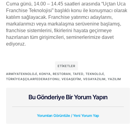
Cuma günü, 14.00 – 14.45 saatleri arasında “Uçtan Uca
Franchise Teknolojisi” başlıklı konu ile konuşmacı olarak
katılım sağlayacak. Franchise yatırımcı adaylarını,
markalarımızı veya markalaşma serüvenine başlamış,
franchise sistemlerini, fikirlerini hayata geçirmeye
hazırlanan tüm girişimcileri, seminerlerimize davet
ediyoruz.
ETIKETLER
ARMIYATEKNOLOJI
,
KONYA
,
RESTORAN
,
TAFED
,
TEKNOLOJI
,
TÜRKIYEAŞÇILARFEDERASYONU
,
VEGAŞEFIM
,
VEGAYAZILIM
,
YAZILIM
Bu Gönderiye Bir Yorum Yapın
Yorumları Görüntüle / Yeni Yorum Yap