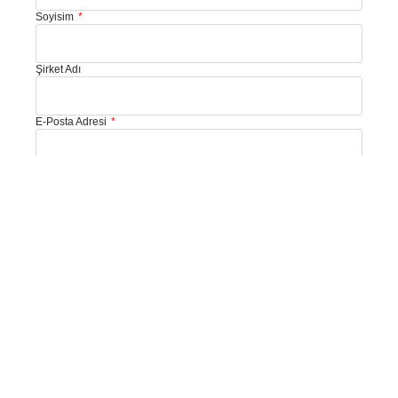
Soyisim
Şirket Adı
E-Posta Adresi
Telefon
Size Nasıl Yardımcı Olabiliriz?
Mesajınız: