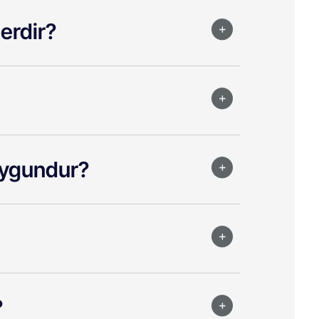
lerdir?
 uygundur?
?