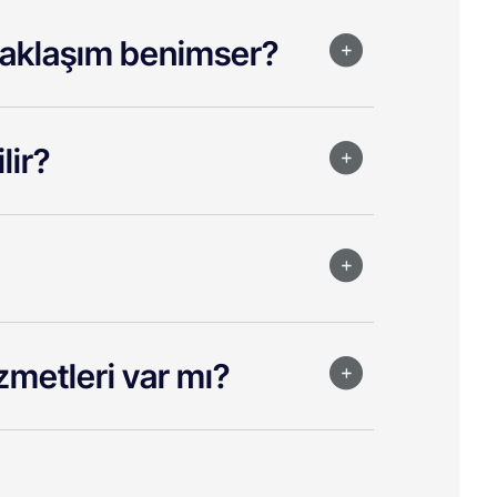
 yaklaşım benimser?
lir?
metleri var mı?