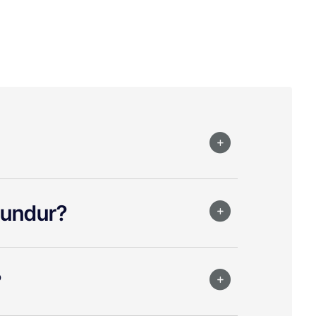
ygundur?
?