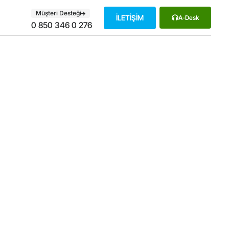
Müşteri Desteği
İLETİŞİM
A-Desk
0 850 346 0 276