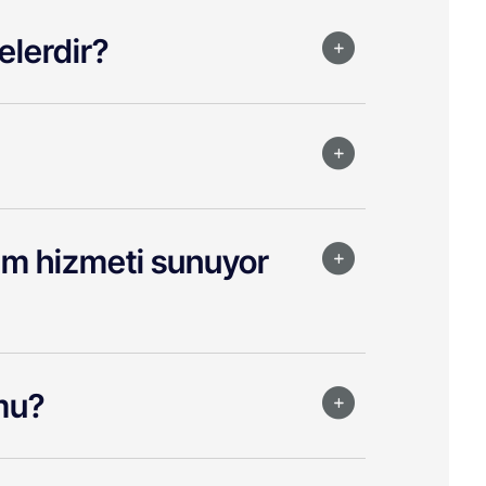
elerdir?
kım hizmeti sunuyor
mu?