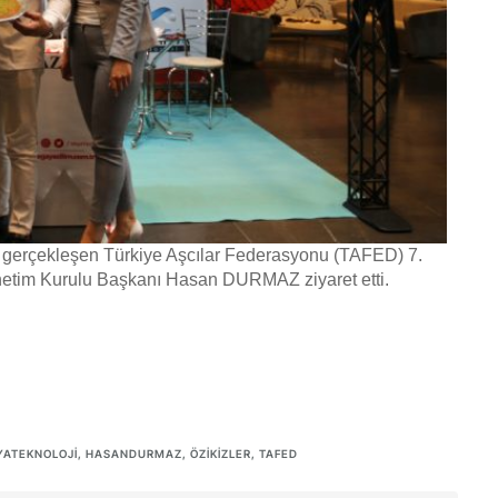
 gerçekleşen Türkiye Aşcılar Federasyonu (TAFED) 7.
önetim Kurulu Başkanı Hasan DURMAZ ziyaret etti.
YATEKNOLOJI
,
HASANDURMAZ
,
ÖZIKIZLER
,
TAFED