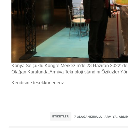
Konya Selçuklu Kongre Merkezin’de 23 Haziran 2022′ de
Olağan Kurulunda Armiya Teknoloji standını Özikizler Y
Kendisine teşekkür ederiz.
ETIKETLER
7.OLAĞANKURULU
,
ARMIYA
,
ARMI