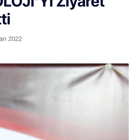
OJİ’Yİ Ziyaret
ti
ran 2022