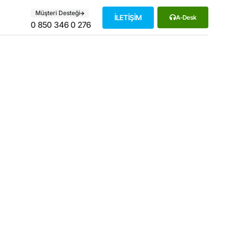
Müşteri Desteği
İLETİŞİM
A-Desk
0 850 346 0 276