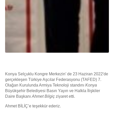
Konya Selçuklu Kongre Merkezin’ de 23 Haziran 2022′de
gerçekleşen Türkiye Aşcılar Federasyonu (TAFED) 7.
Olağan Kurulunda Armiya Teknoloji standını
Konya
Büyükşehir Belediyesi Basın Yayın ve Halkla İlişkiler
Daire Başkanı
Ahmet Bilgiç
ziyaret etti.
Ahmet BİLİÇ’e teşekkür ederiz.