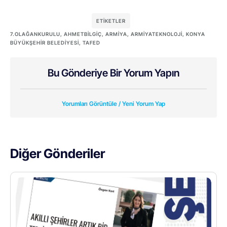
ETIKETLER
7.OLAĞANKURULU
,
AHMETBİLGİÇ
,
ARMIYA
,
ARMIYATEKNOLOJI
,
KONYA
BÜYÜKŞEHIR BELEDIYESI
,
TAFED
Bu Gönderiye Bir Yorum Yapın
Yorumları Görüntüle / Yeni Yorum Yap
Diğer Gönderiler