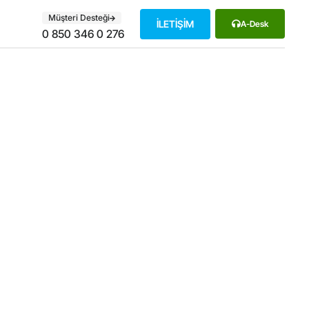
Müşteri Desteği
İLETİŞİM
A-Desk
0 850 346 0 276