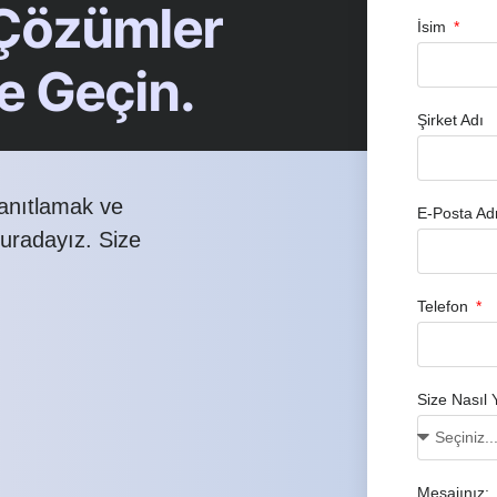
 Çözümler
İsim
me Geçin.
Şirket Adı
yanıtlamak ve
E-Posta Ad
buradayız. Size
Telefon
Size Nasıl 
Mesajınız: