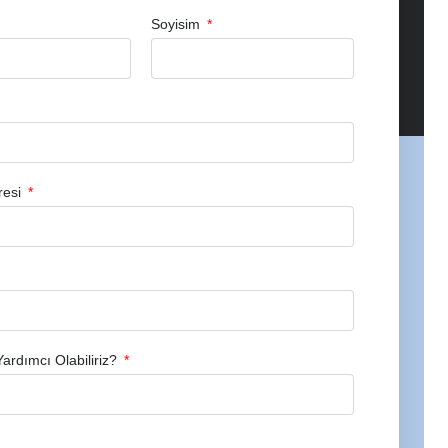
Soyisim
resi
Yardımcı Olabiliriz?