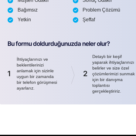
Müşteri Odaklı
Sonuç Odaklı
Bağımsız
Problem Çözümü
Yetkin
Şeffaf
Bu formu doldurduğunuzda neler olur?
Detaylı bir keşif
İhtiyaçlarınızı ve
yaparak ihtiyaçlarınızı
beklentilerinizi
belirler ve size özel
anlamak için sizinle
1
2
çözümlerimizi sunmak
uygun bir zamanda
için bir danışma
bir telefon görüşmesi
toplantısı
ayarlarız.
gerçekleştiririz.