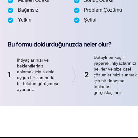
Müşteri Odaklı
Sonuç Odaklı
Bağımsız
Problem Çözümü
Yetkin
Şeffaf
Bu formu doldurduğunuzda neler olur?
Detaylı bir keşif
İhtiyaçlarınızı ve
yaparak ihtiyaçlarınızı
beklentilerinizi
belirler ve size özel
anlamak için sizinle
1
2
çözümlerimizi sunmak
uygun bir zamanda
için bir danışma
bir telefon görüşmesi
toplantısı
ayarlarız.
gerçekleştiririz.