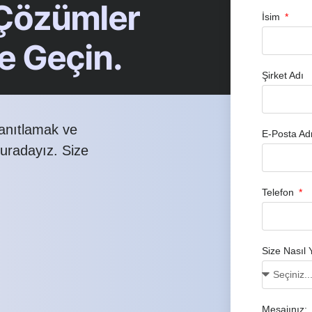
 Çözümler
İsim
me Geçin.
Şirket Adı
yanıtlamak ve
E-Posta Ad
buradayız. Size
Telefon
Size Nasıl 
Mesajınız: