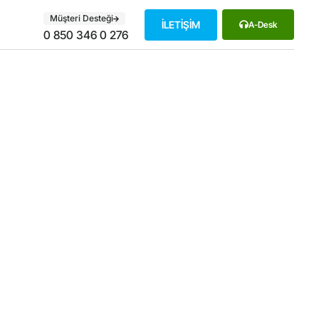
Müşteri Desteği
İLETİŞİM
A-Desk
0 850 346 0 276