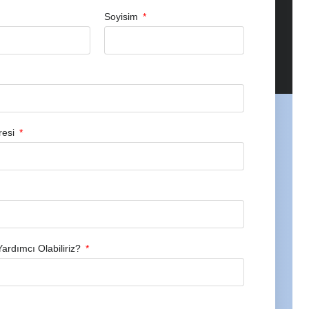
Soyisim
resi
Yardımcı Olabiliriz?