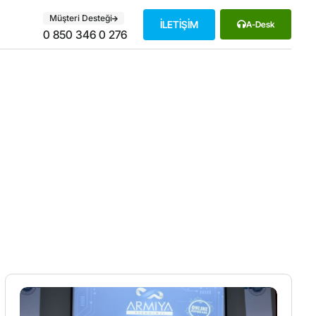
Müşteri Desteği
İLETİŞİM
A-Desk
0 850 346 0 276