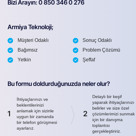
Bizi Arayın: 0 850 346 0 276
Armiya Teknoloji;
Müşteri Odaklı
Sonuç Odaklı
Bağımsız
Problem Çözümü
Yetkin
Şeffaf
Bu formu doldurduğunuzda neler olur?
Detaylı bir keşif
İhtiyaçlarınızı ve
yaparak ihtiyaçlarınızı
beklentilerinizi
belirler ve size özel
anlamak için sizinle
1
2
çözümlerimizi sunmak
uygun bir zamanda
için bir danışma
bir telefon görüşmesi
toplantısı
ayarlarız.
gerçekleştiririz.