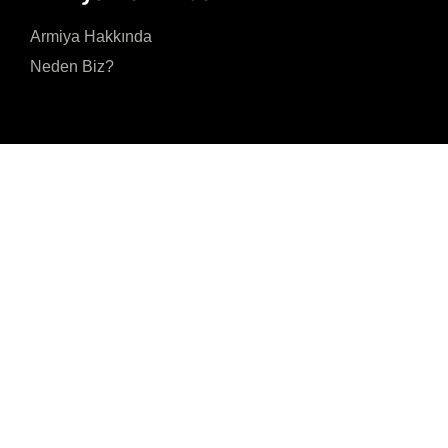
Armiya Hakkında
Neden Biz?
Gizlilik Politikasını kabul ediyorum ve kişisel verilerimin Gizlilik Politikasınd
amaçlar doğrultusunda işlenmesine izin veriyorum.
Gönder
Akmerkez, Nispetiye
Cad. B-3 Blok Kat 8 N
7001 34337 Beşiktaş/
İSTANBUL