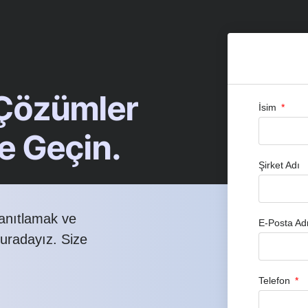
 Çözümler
İsim
me Geçin.
Şirket Adı
yanıtlamak ve
E-Posta Ad
buradayız. Size
Telefon