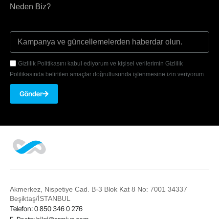
Neden Biz?
Gizlilik Politikasını kabul ediyorum ve kişisel verilerimin Gizlilik
Politikasında belirtilen amaçlar doğrultusunda işlenmesine izin veriyorum.
Gönder
Akmerkez, Nispetiye Cad. B-3 Blok Kat 8 No: 7001 34337
Beşiktaş/İSTANBUL
Telefon: 0 850 346 0 276