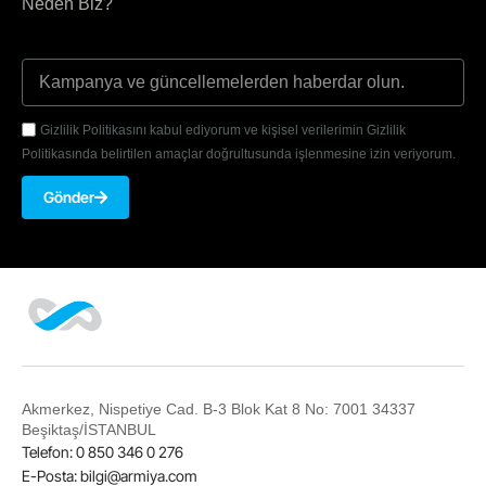
Neden Biz?
Gizlilik Politikasını kabul ediyorum ve kişisel verilerimin Gizlilik
Politikasında belirtilen amaçlar doğrultusunda işlenmesine izin veriyorum.
Gönder
Akmerkez, Nispetiye Cad. B-3 Blok Kat 8 No: 7001 34337
Beşiktaş/İSTANBUL
Telefon: 0 850 346 0 276
E-Posta:
bilgi@armiya.com