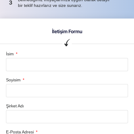
3
bir teklif hazırlarız ve size sunarız.
İletişim Formu
İsim
Soyisim
Şirket Adı
E-Posta Adresi