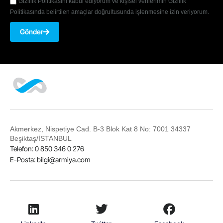
Gizlilik Politikasını kabul ediyorum ve kişisel verilerimin Gizlilik
Politikasında belirtilen amaçlar doğrultusunda işlenmesine izin veriyorum.
Gönder
Akmerkez, Nispetiye Cad. B-3 Blok Kat 8 No: 7001 34337
Beşiktaş/İSTANBUL
Telefon: 0 850 346 0 276
E-Posta:
bilgi@armiya.com