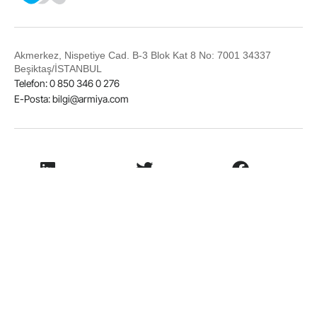
Akmerkez, Nispetiye Cad. B-3 Blok Kat 8 No: 7001 34337
Beşiktaş/İSTANBUL
Telefon: 0 850 346 0 276
E-Posta:
bilgi@armiya.com
LinkedIn
Twitter
Facebook
Instagram
© 2026
Armiya Teknoloji
Kullanım Koşulları
Gizlilik Sözleşmesi