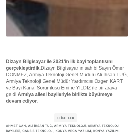
Dizayn Bilgisayar ile 2021’in ilk bayi toplantısını
gerçekleştirdik.
Dizayn Bilgisayar’ın sahibi Sayın Ömer
DÖNMEZ, Armiya Teknoloji Genel Müdürü Ali İhsan TUĞ,
Armiya Teknoloji Genel Müdür Yardımcısı Özgen KART
ve Bayi Kanal Sorumlusu Emine YILDIZ ile bir araya
geldi.
Armiya ailesi bayileriyle birlikte büyümeye
devam ediyor.
ETIKETLER
AHMET CAN
,
ALI İHSAN TUĞ
,
ARMIYA TEKNOLOJI
,
ARMIYA TEKNOLOJI
BAYILERI
,
CANSIS TEKNOLOJI
,
KONYA VEGA YAZILIM
,
KONYA YAZILIM
,