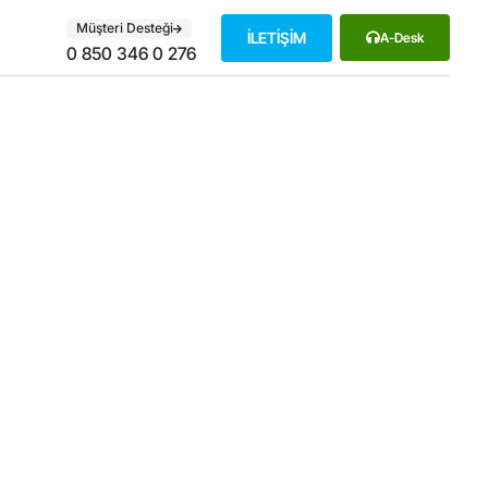
Müşteri Desteği
İLETİŞİM
A-Desk
0 850 346 0 276