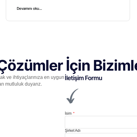
Devamını oku...
Çözümler İçin Bizimle
İletişim Formu
mak ve ihtiyaçlarınıza en uygun
an mutluluk duyarız.
İsim
Şirket Adı