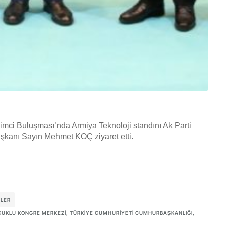
mci Buluşması’nda Armiya Teknoloji standını Ak Parti
kanı Sayın Mehmet KOÇ ziyaret etti.
TLER
ÇUKLU KONGRE MERKEZI
,
TÜRKIYE CUMHURIYETI CUMHURBAŞKANLIĞI
,