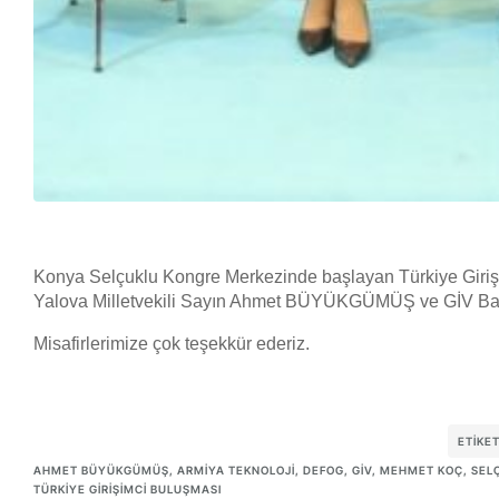
Konya Selçuklu Kongre Merkezinde başlayan Türkiye Girişi
Yalova Milletvekili Sayın Ahmet BÜYÜKGÜMÜŞ ve GİV Baş
Misafirlerimize çok teşekkür ederiz.
ETIKE
AHMET BÜYÜKGÜMÜŞ
,
ARMIYA TEKNOLOJI
,
DEFOG
,
GİV
,
MEHMET KOÇ
,
SEL
TÜRKIYE GIRIŞIMCI BULUŞMASI