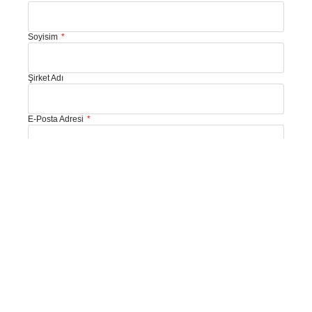
Soyisim
Şirket Adı
E-Posta Adresi
Telefon
Size Nasıl Yardımcı Olabiliriz?
Mesajınız: