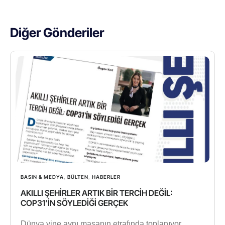
Diğer Gönderiler
BASIN & MEDYA
,
BÜLTEN
,
HABERLER
AKILLI ŞEHİRLER ARTIK BİR TERCİH DEĞİL:
COP31’İN SÖYLEDİĞİ GERÇEK
Dünya yine aynı masanın etrafında toplanıyor.