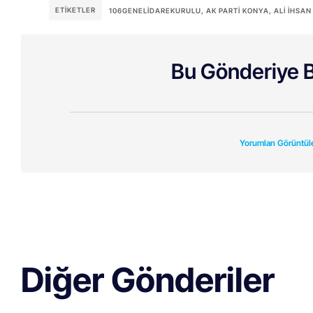
ETIKETLER
106GENELİDAREKURULU
,
AK PARTI KONYA
,
ALI İHSAN
Bu Gönderiye B
Yorumları Görüntül
Diğer Gönderiler