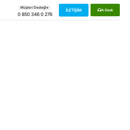
Müşteri Desteği
İLETİŞİM
A-Desk
0 850 346 0 276