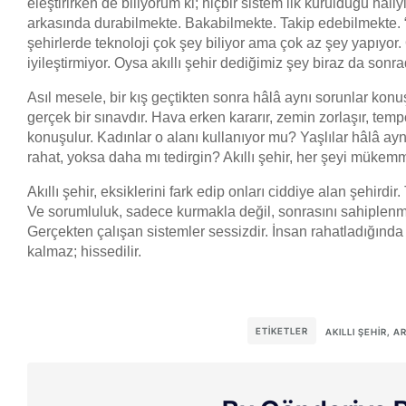
eleştirirken de biliyorum ki; hiçbir sistem ilk kurulduğu hâ
arkasında durabilmekte. Bakabilmekte. Takip edebilmekte. 
şehirlerde teknoloji çok şey biliyor ama çok az şey yapıyo
iyileştirmiyor. Oysa akıllı şehir dediğimiz şey biraz da sonr
Asıl mesele, bir kış geçtikten sonra hâlâ aynı sorunlar konu
gerçek bir sınavdır. Hava erken kararır, zemin zorlaşır, tempo 
konuşulur. Kadınlar o alanı kullanıyor mu? Yaşlılar hâlâ ay
rahat, yoksa daha mı tedirgin? Akıllı şehir, her şeyi mükemm
Akıllı şehir, eksiklerini fark edip onları ciddiye alan şehirdir
Ve sorumluluk, sadece kurmakla değil, sonrasını sahiplenme
Gerçekten çalışan sistemler sessizdir. İnsan rahatladığında 
kalmaz; hissedilir.
ETIKETLER
AKILLI ŞEHIR
,
AR