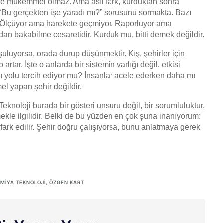
liyle mükemmel olmaz. Ama asıl fark, kurduktan sonra
“Bu gerçekten işe yaradı mı?” sorusunu sormakta. Bazı
r. Ölçüyor ama harekete geçmiyor. Raporluyor ama
adan bakabilme cesaretidir. Kurduk mu, bitti demek değildir.
şuluyorsa, orada durup düşünmektir. Kış, şehirler için
artar. İşte o anlarda bir sistemin varlığı değil, etkisi
nı yolu tercih ediyor mu? İnsanlar acele ederken daha mı
el yapan şehir değildir.
. Teknoloji burada bir gösteri unsuru değil, bir sorumluluktur.
kle ilgilidir. Belki de bu yüzden en çok şuna inanıyorum:
fark edilir. Şehir doğru çalışıyorsa, bunu anlatmaya gerek
MIYA TEKNOLOJI
,
ÖZGEN KART