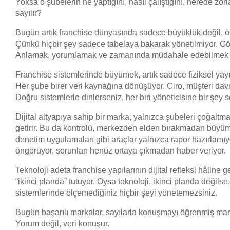
Yoksa o şubelerin ne yaptığını, nasıl çalıştığını, nerede zor
sayılır?
Bugün artık franchise dünyasında sadece büyüklük değil, ölçü
Çünkü hiçbir şey sadece tabelaya bakarak yönetilmiyor. G
Anlamak, yorumlamak ve zamanında müdahale edebilmek ge
Franchise sistemlerinde büyümek, artık sadece fiziksel yayı
Her şube birer veri kaynağına dönüşüyor. Ciro, müşteri davr
Doğru sistemlerle dinlerseniz, her biri yöneticisine bir şey
Dijital altyapıya sahip bir marka, yalnızca şubeleri çoğaltmaz; 
getirir. Bu da kontrolü, merkezden elden bırakmadan büyü
denetim uygulamaları gibi araçlar yalnızca rapor hazırlamıyo
öngörüyor, sorunları henüz ortaya çıkmadan haber veriyor.
Teknoloji adeta franchise yapılarının dijital refleksi hâline g
“ikinci planda” tutuyor. Oysa teknoloji, ikinci planda değils
sistemlerinde ölçemediğiniz hiçbir şeyi yönetemezsiniz.
Bugün başarılı markalar, sayılarla konuşmayı öğrenmiş mark
Yorum değil, veri konuşur.