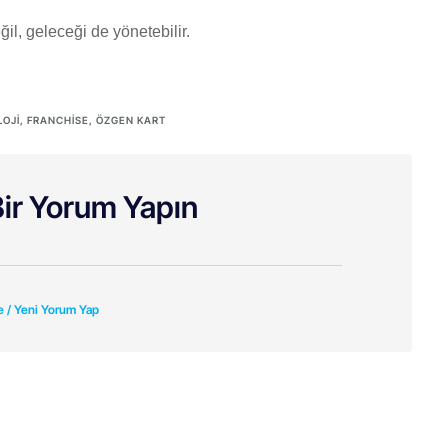
il, geleceği de yönetebilir.
LOJI
,
FRANCHISE
,
ÖZGEN KART
ir Yorum Yapın
e / Yeni Yorum Yap