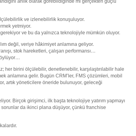
landığını anlık olarak görebildiğinde mi gerçekten güçlü
lebilirlik ve izlenebilirlik konuşuluyor.
örmek yetmiyor.
rekiyor ve bu da yalnızca teknolojiyle mümkün oluyor.
lım değil, veriye hâkimiyet anlamına geliyor.
anışı, stok hareketleri, çalışan performansı…
 söylüyor…
her birini ölçülebilir, denetlenebilir, karşılaştırılabilir hale
mek anlamına gelir. Bugün CRM’ler, FMS çözümleri, mobil
r, artık yöneticilere öneride bulunuyor, geleceği
eliyor. Birçok girişimci, ilk başta teknolojiye yatırım yapmayı
e, sorunlar da ikinci plana düşüyor, çünkü franchise
alardır.