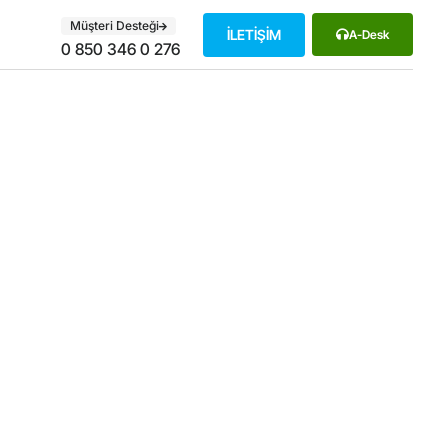
Müşteri Desteği
İLETİŞİM
A-Desk
0 850 346 0 276