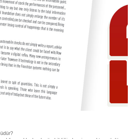
lüdür?