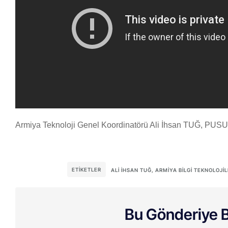
Armiya Teknoloji Genel Koordinatörü Ali İhsan TUĞ, P
ETIKETLER
ALI İHSAN TUĞ
,
ARMIYA BILGI TEKNOLOJIL
Bu Gönderiye B