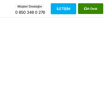
Müşteri Desteği
İLETİŞİM
A-Desk
0 850 346 0 276