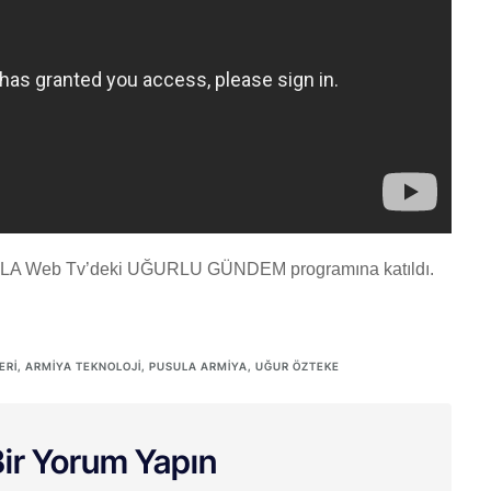
USULA Web Tv’deki UĞURLU GÜNDEM programına katıldı.
ERI
,
ARMIYA TEKNOLOJI
,
PUSULA ARMIYA
,
UĞUR ÖZTEKE
ir Yorum Yapın