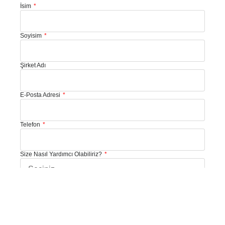
İsim
Soyisim
Şirket Adı
E-Posta Adresi
Telefon
Size Nasıl Yardımcı Olabiliriz?
Mesajınız: