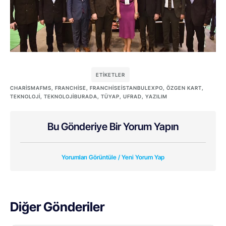
ETIKETLER
CHARISMAFMS
,
FRANCHISE
,
FRANCHISEİSTANBULEXPO
,
ÖZGEN KART
,
TEKNOLOJI
,
TEKNOLOJIBURADA
,
TÜYAP
,
UFRAD
,
YAZILIM
Bu Gönderiye Bir Yorum Yapın
Yorumları Görüntüle / Yeni Yorum Yap
Diğer Gönderiler