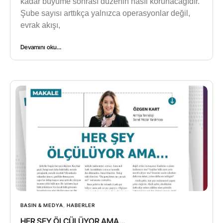
kadar büyüme sonrası düzenin nasıl korunacağıdır.
Şube sayısı arttıkça yalnızca operasyonlar değil,
evrak akışı,
Devamını oku...
BASIN & MEDYA
,
HABERLER
HER ŞEY ÖLÇÜLÜYOR AMA…