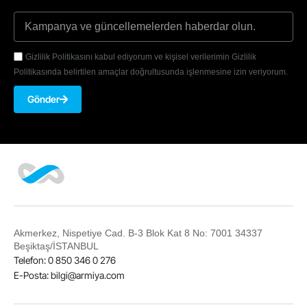
Gizlilik Politikasını kabul ediyorum ve kişisel verilerimin Gizlilik
Politikasında belirtilen amaçlar doğrultusunda işlenmesine izin veriyorum.
Gönder
Akmerkez, Nispetiye Cad. B-3 Blok Kat 8 No: 7001 34337
Beşiktaş/İSTANBUL
Telefon: 0 850 346 0 276
E-Posta:
bilgi@armiya.com