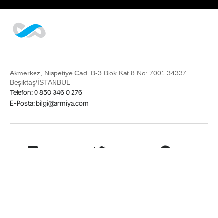
Akmerkez, Nispetiye Cad. B-3 Blok Kat 8 No: 7001 34337
Beşiktaş/İSTANBUL
Telefon: 0 850 346 0 276
E-Posta:
bilgi@armiya.com
LinkedIn
Twitter
Facebook
Instagram