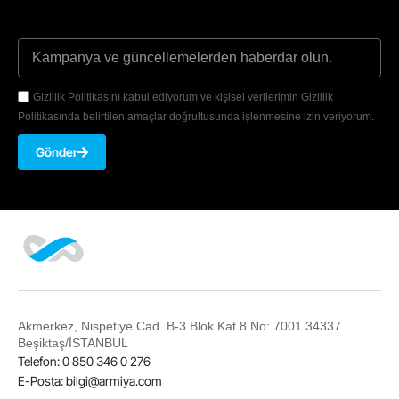
Gizlilik Politikasını kabul ediyorum ve kişisel verilerimin Gizlilik
Politikasında belirtilen amaçlar doğrultusunda işlenmesine izin veriyorum.
Gönder
Akmerkez, Nispetiye Cad. B-3 Blok Kat 8 No: 7001 34337
Beşiktaş/İSTANBUL
Telefon: 0 850 346 0 276
E-Posta:
bilgi@armiya.com