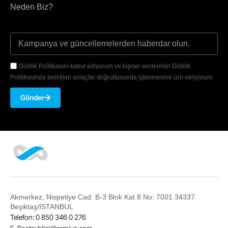
Neden Biz?
Gizlilik Politikasını kabul ediyorum ve kişisel verilerimin Gizlilik
Politikasında belirtilen amaçlar doğrultusunda işlenmesine izin veriyorum.
Gönder
Akmerkez, Nispetiye Cad. B-3 Blok Kat 8 No: 7001 34337
Beşiktaş/İSTANBUL
Telefon: 0 850 346 0 276