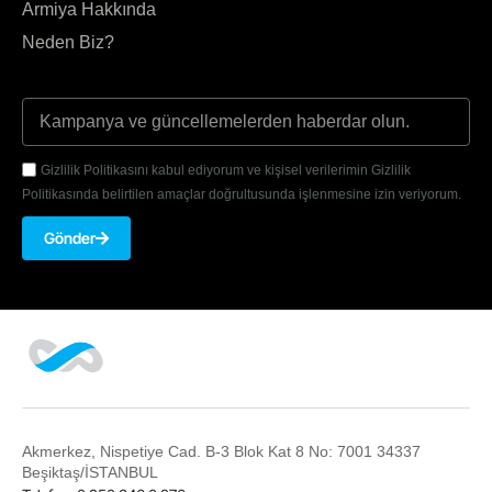
Armiya Hakkında
Neden Biz?
Gizlilik Politikasını kabul ediyorum ve kişisel verilerimin Gizlilik
Politikasında belirtilen amaçlar doğrultusunda işlenmesine izin veriyorum.
Gönder
Akmerkez, Nispetiye Cad. B-3 Blok Kat 8 No: 7001 34337
Beşiktaş/İSTANBUL