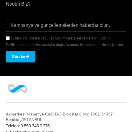
Neden Biz?
Gizlilik Politikasını kabul ediyorum ve kişisel verilerimin Gizlilik
Politikasında belirtilen amaçlar doğrultusunda işlenmesine izin veriyorum.
Gönder
Akmerkez, Nispetiye Cad. B-3 Blok Kat 8 No: 7001 34337
Beşiktaş/İSTANBUL
Telefon: 0 850 346 0 276