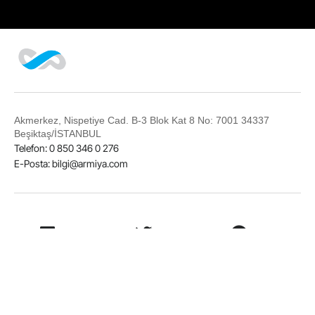
Akmerkez, Nispetiye Cad. B-3 Blok Kat 8 No: 7001 34337
Beşiktaş/İSTANBUL
Telefon: 0 850 346 0 276
E-Posta:
bilgi@armiya.com
LinkedIn
Twitter
Facebook
Instagram