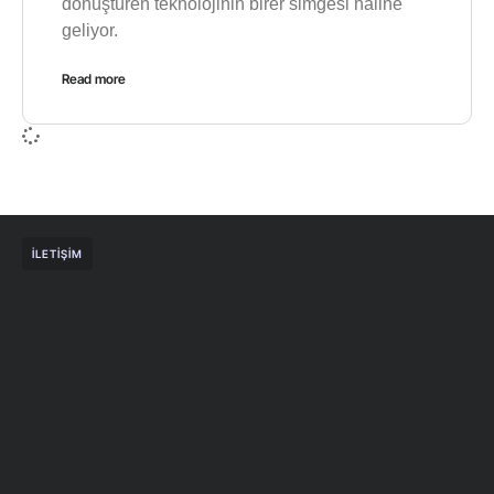
dönüştüren teknolojinin birer simgesi haline
geliyor.
Read more
İLETIŞIM