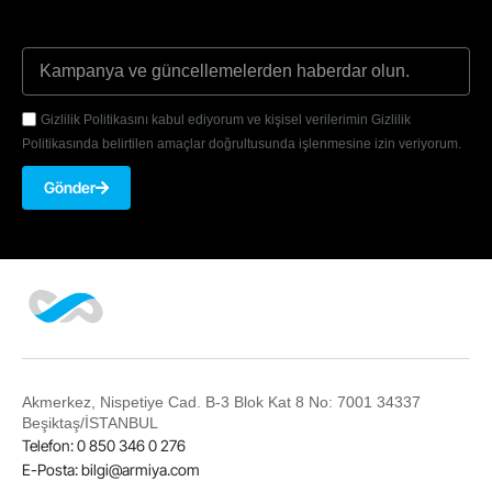
Gizlilik Politikasını kabul ediyorum ve kişisel verilerimin Gizlilik
Politikasında belirtilen amaçlar doğrultusunda işlenmesine izin veriyorum.
Gönder
Akmerkez, Nispetiye Cad. B-3 Blok Kat 8 No: 7001 34337
Beşiktaş/İSTANBUL
Telefon: 0 850 346 0 276
E-Posta:
bilgi@armiya.com