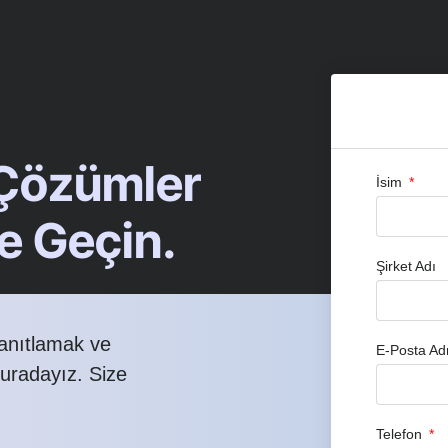
 Çözümler
İsim
me Geçin.
Şirket Adı
yanıtlamak ve
E-Posta Ad
buradayız. Size
Telefon