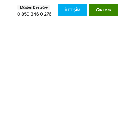
Müşteri Desteği
İLETİŞİM
A-Desk
0 850 346 0 276