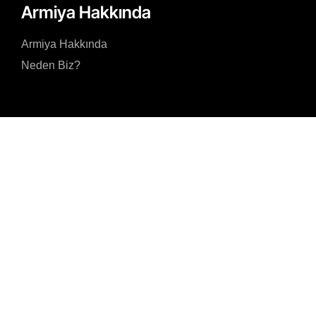
Armiya Hakkında
Armiya Hakkında
Neden Biz?
Gizlilik Politikasını kabul ediyorum ve kişisel verilerimin Gizlilik Politikasınd
amaçlar doğrultusunda işlenmesine izin veriyorum.
Gönder
Akmerkez, Nispetiye
Cad. B-3 Blok Kat 8 N
7001 34337 Beşiktaş/