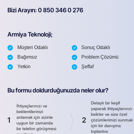
Bizi Arayın: 0 850 346 0 276
Armiya Teknoloji;
Müşteri Odaklı
Sonuç Odaklı
Bağımsız
Problem Çözümü
Yetkin
Şeffaf
Bu formu doldurduğunuzda neler olur?
Detaylı bir keşif
İhtiyaçlarınızı ve
yaparak ihtiyaçlarınızı
beklentilerinizi
belirler ve size özel
anlamak için sizinle
1
2
çözümlerimizi sunmak
uygun bir zamanda
için bir danışma
bir telefon görüşmesi
toplantısı