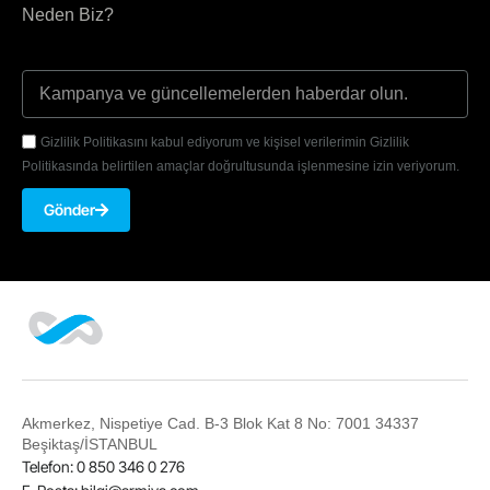
Neden Biz?
Gizlilik Politikasını kabul ediyorum ve kişisel verilerimin Gizlilik
Politikasında belirtilen amaçlar doğrultusunda işlenmesine izin veriyorum.
Gönder
Akmerkez, Nispetiye Cad. B-3 Blok Kat 8 No: 7001 34337
Beşiktaş/İSTANBUL
Telefon: 0 850 346 0 276