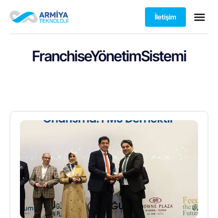
İletişim
FranchiseYönetimSistemi