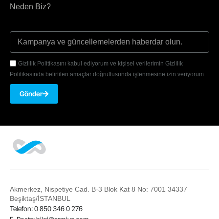
Neden Biz?
Gizlilik Politikasını kabul ediyorum ve kişisel verilerimin Gizlilik
Politikasında belirtilen amaçlar doğrultusunda işlenmesine izin veriyorum.
Gönder
Akmerkez, Nispetiye Cad. B-3 Blok Kat 8 No: 7001 34337
Beşiktaş/İSTANBUL
Telefon: 0 850 346 0 276