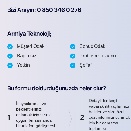
Bizi Arayın: 0 850 346 0 276
Armiya Teknoloji;
Müşteri Odaklı
Sonuç Odaklı
Bağımsız
Problem Çözümü
Yetkin
Şeffaf
Bu formu doldurduğunuzda neler olur?
Detaylı bir keşif
İhtiyaçlarınızı ve
yaparak ihtiyaçlarınızı
beklentilerinizi
belirler ve size özel
anlamak için sizinle
1
2
çözümlerimizi sunmak
uygun bir zamanda
için bir danışma
bir telefon görüşmesi
toplantısı