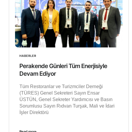
HABERLER
Perakende Günleri Tüm Enerjisiyle
Devam Ediyor
Tüm Restoranlar ve Turizmciler Derneği
(TÜRES) Genel Sekreteri Sayın Ensar
ÜSTÜN, Genel Sekreter Yardımcısı ve Basın
Sorumlusu Sayın Rıdvan Turşak, Mali ve İdari
İşler Direktörü
Read more