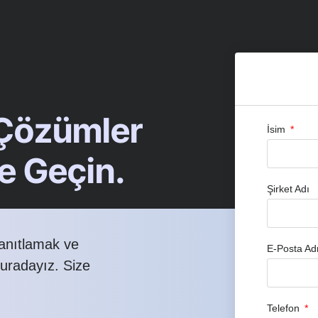
 Çözümler
İsim
me Geçin.
Şirket Adı
yanıtlamak ve
E-Posta Ad
buradayız. Size
Telefon