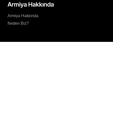
Armiya Hakkında
Armiya Hakkında
Neden Biz?
Gizlilik Politikasını kabul ediyorum ve kişisel verilerimin Gizlilik Politikasınd
amaçlar doğrultusunda işlenmesine izin veriyorum.
Gönder
Akmerkez, Nispetiye
Cad. B-3 Blok Kat 8 N
7001 34337 Beşiktaş/