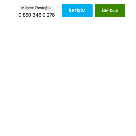
Müşteri Desteği
İLETİŞİM
A-Desk
0 850 346 0 276