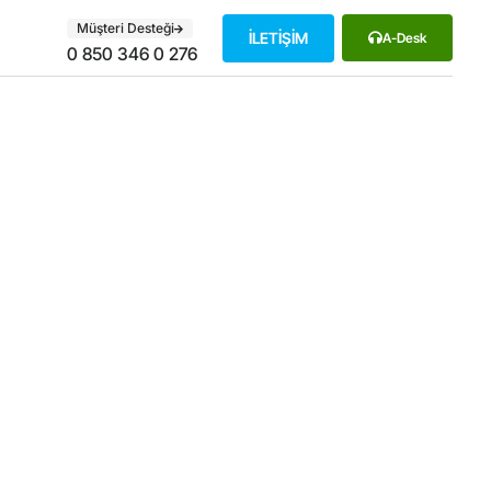
Müşteri Desteği
İLETİŞİM
A-Desk
0 850 346 0 276