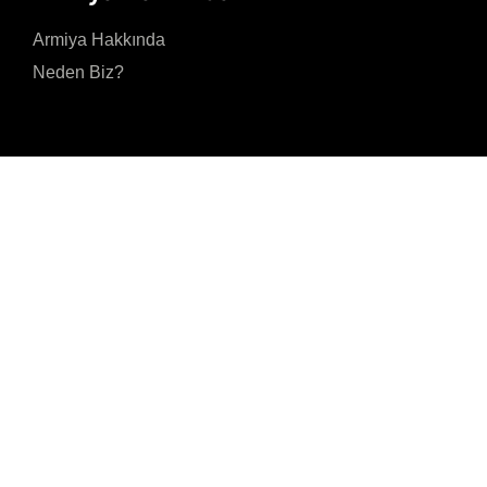
Armiya Hakkında
Neden Biz?
Gizlilik Politikasını kabul ediyorum ve kişisel verilerimin Gizlilik Politikasınd
amaçlar doğrultusunda işlenmesine izin veriyorum.
Gönder
Akmerkez, Nispetiye
Cad. B-3 Blok Kat 8 N
7001 34337 Beşiktaş/
İSTANBUL