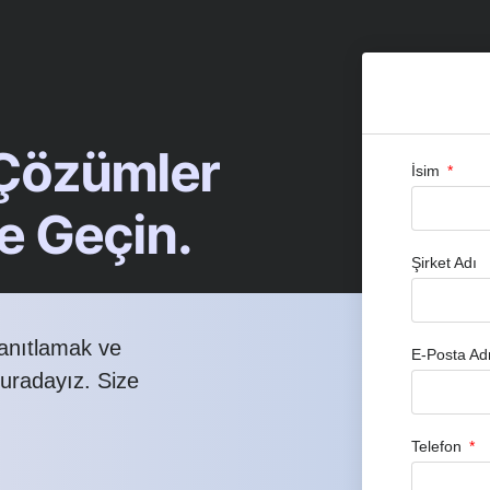
 Çözümler
İsim
me Geçin.
Şirket Adı
yanıtlamak ve
E-Posta Ad
buradayız. Size
Telefon