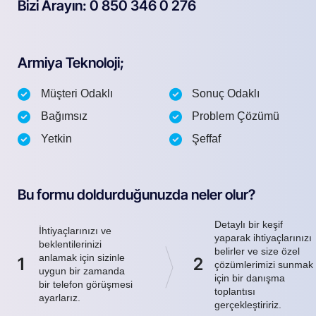
Bizi Arayın: 0 850 346 0 276
Armiya Teknoloji;
Müşteri Odaklı
Sonuç Odaklı
Bağımsız
Problem Çözümü
Yetkin
Şeffaf
Bu formu doldurduğunuzda neler olur?
Detaylı bir keşif
İhtiyaçlarınızı ve
yaparak ihtiyaçlarınızı
beklentilerinizi
belirler ve size özel
anlamak için sizinle
1
2
çözümlerimizi sunmak
uygun bir zamanda
için bir danışma
bir telefon görüşmesi
toplantısı
ayarlarız.
gerçekleştiririz.